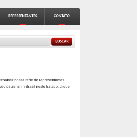
REPRESENTANTES
CONTATO
lário de busca
ar
xpandir nossa rede de representantes.
odutos Zenshin Brasil neste Estado,
clique