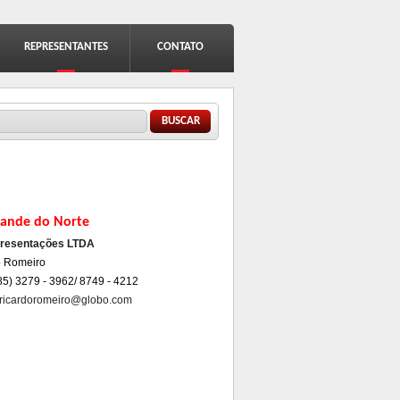
REPRESENTANTES
CONTATO
lário de busca
ar
rande do Norte
resentações LTDA
o Romeiro
85) 3279 - 3962/ 8749 - 4212
ricardoromeiro@globo.com