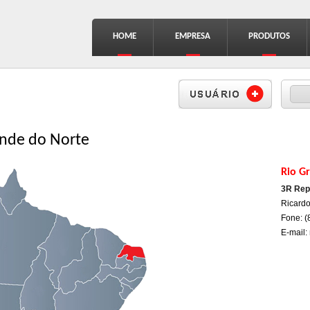
HOME
EMPRESA
PRODUTOS
Formu
Busc
ande do Norte
Rio G
3R Rep
Ricard
Fone: (
E-mail: